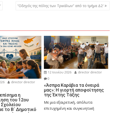
′
“Οδηγός της πόλης των Τρικάλων” από το τμήμα Δ2′
12 Ιουνίου 2026
director director
0
026
director director
«Άσπρα Καράβια τα όνειρά
μας»: Η γιορτή αποφοίτησης
της Έκτης Τάξης
επίσημα η
ηση του 12ου
Με μια εξαιρετική, απόλυτα
 Σχολείου
επιτυχημένη και συγκινητική
ε το Β΄ Δημοτικό