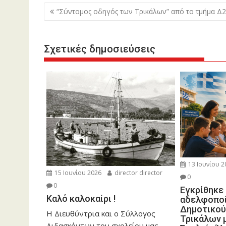
Πλοήγηση
“Σύντομος οδηγός των Τρικάλων” από το τμήμα Δ2
άρθρων
Σχετικές δημοσιεύσεις
13 Ιουνίου 2
15 Ιουνίου 2026
director director
0
0
Εγκρίθηκε 
Καλό καλοκαίρι !
αδελφοποί
Δημοτικού
Η Διευθύντρια και ο Σύλλογος
Τρικάλων μ
Διδασκόντων του σχολείου μας