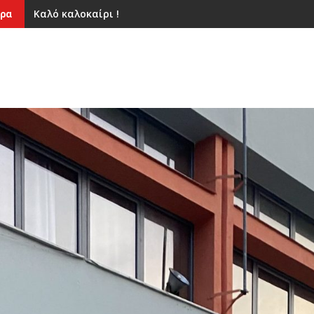
Καλό καλοκαίρι !
ρα