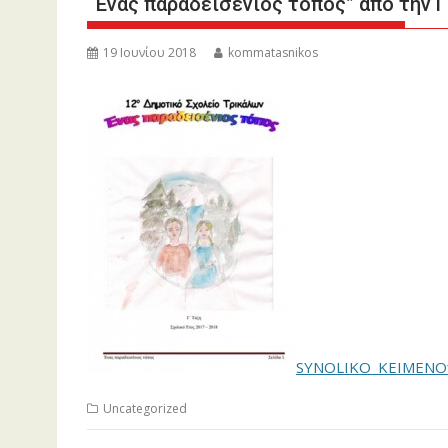
“Ένας παραδεισένιος τόπος” από την Γ
19 Ιουνίου 2018
kommatasnikos
SYNOLIKO_KEIMENO
Uncategorized