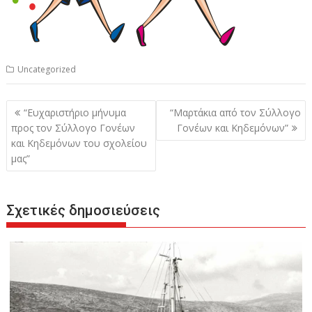
Uncategorized
Πλοήγηση
“Ευχαριστήριο μήνυμα
“Μαρτάκια από τον Σύλλογο
άρθρων
προς τον Σύλλογο Γονέων
Γονέων και Κηδεμόνων”
και Κηδεμόνων του σχολείου
μας”
Σχετικές δημοσιεύσεις