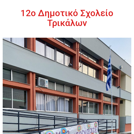
Περάστε
στο
12o Δημοτικό Σχολείο
περιεχόμενο
Τρικάλων