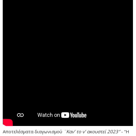
Αποτελέσματα διαγωνισμού
¨Καν’ το ν’ ακουστεί 2023″
- “Η