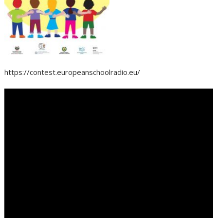
https://contest.europeanschoolradio.eu/