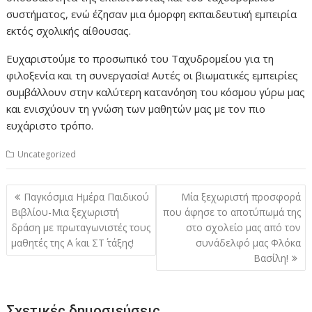
συστήματος, ενώ έζησαν μια όμορφη εκπαιδευτική εμπειρία
εκτός σχολικής αίθουσας.
Ευχαριστούμε το προσωπικό του Ταχυδρομείου για τη
φιλοξενία και τη συνεργασία! Αυτές οι βιωματικές εμπειρίες
συμβάλλουν στην καλύτερη κατανόηση του κόσμου γύρω μας
και ενισχύουν τη γνώση των μαθητών μας με τον πιο
ευχάριστο τρόπο.
Uncategorized
Πλοήγηση
Παγκόσμια Ημέρα Παιδικού
Μία ξεχωριστή προσφορά
άρθρων
Βιβλίου-Μια ξεχωριστή
που άφησε το αποτύπωμά της
δράση με πρωταγωνιστές τους
στο σχολείο μας από τον
μαθητές της Α΄ και ΣΤ΄ τάξης!
συνάδελφό μας Φλόκα
Βασίλη!
Σχετικές δημοσιεύσεις