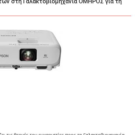
των στη Γαλακτοβιομηχανία ΟΜΗΡΟΣ για τη
ι τις θερμές του ευχαριστίες προς τη Γαλακτοβιομηχανία