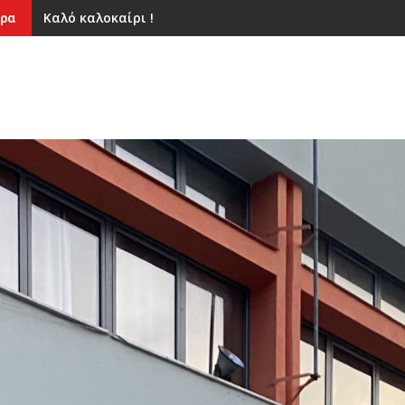
Καλό καλοκαίρι !
ρα