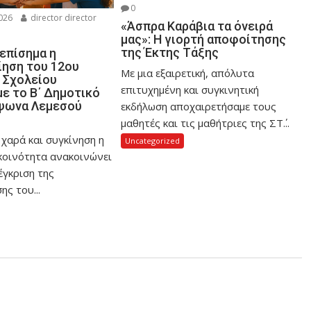
0
026
director director
«Άσπρα Καράβια τα όνειρά
μας»: Η γιορτή αποφοίτησης
της Έκτης Τάξης
επίσημα η
ηση του 12ου
Με μια εξαιρετική, απόλυτα
 Σχολείου
επιτυχημένη και συγκινητική
ε το Β΄ Δημοτικό
ψωνα Λεμεσού
εκδήλωση αποχαιρετήσαμε τους
μαθητές και τις μαθήτριες της ΣΤ΄...
 χαρά και συγκίνηση η
Uncategorized
 κοινότητα ανακοινώνει
έγκριση της
ς του...