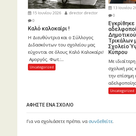
13 Ιουνίου 2
15 Ιουνίου 2026
director director
0
0
Εγκρίθηκε 
Καλό καλοκαίρι !
αδελφοποί
Δημοτικού
Η Διευθύντρια και ο Σύλλογος
Τρικάλων μ
Διδασκόντων του σχολείου μας
Σχολείο Ύ
εύχονται σε όλους Καλό Καλοκαίρι!
Κύπρου
Αμοργός. Φωτ.:...
Με ιδιαίτερη
Uncategorized
σχολική μας
την επίσημη 
αδελφοποίηση
Uncategorized
ΑΦΉΣΤΕ ΈΝΑ ΣΧΌΛΙΟ
Για να σχολιάσετε πρέπει να
συνδεθείτε
.