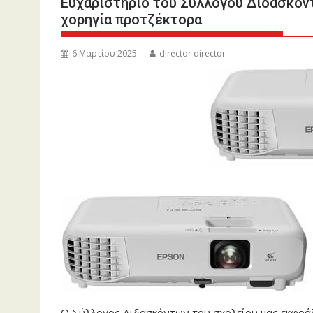
Ευχαριστήριο του Συλλόγου Διδασκόν
χορηγία προτζέκτορα
6 Μαρτίου 2025
director director
Ο Σύλλογος Διδασκόντων του σχολείου μας εκφράζε