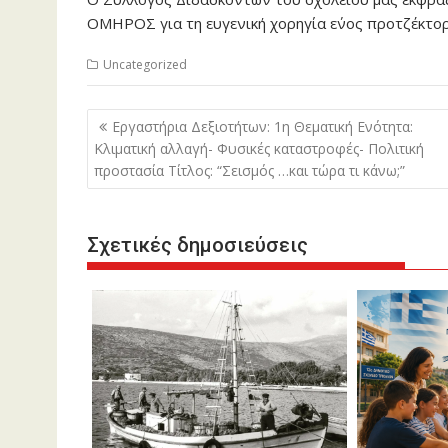
ΟΜΗΡΟΣ για τη ευγενική χορηγία ε΄νος προτζέκτορα
Uncategorized
Πλοήγηση
Εργαστήρια Δεξιοτήτων: 1η Θεματική Ενότητα:
άρθρων
Κλιματική αλλαγή- Φυσικές καταστροφές- Πολιτική
προστασία Τίτλος: “Σεισμός …και τώρα τι κάνω;”
Σχετικές δημοσιεύσεις