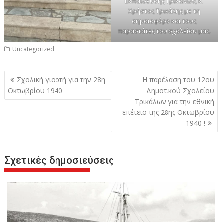
Εκπαίδευσης Τρικάλων, κ.
Χρήστος Τρικάλης με τη
σημαιοφόρο και τους
παραστάτες του σχολείου μας.
Uncategorized
Πλοήγηση
Σχολική γιορτή για την 28η
Η παρέλαση του 12ου
άρθρων
Οκτωβρίου 1940
Δημοτικού Σχολείου
Τρικάλων για την εθνική
επέτειο της 28ης Οκτωβρίου
1940 !
Σχετικές δημοσιεύσεις