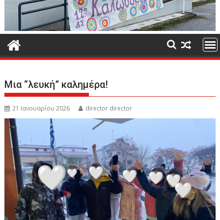
Μια “λευκή” καλημέρα!
21 Ιανουαρίου 2026
director director