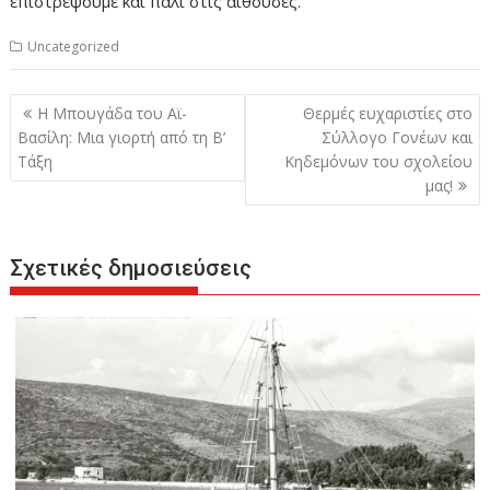
επιστρέψουμε και πάλι στις αίθουσες.
Uncategorized
Πλοήγηση
Η Μπουγάδα του Αϊ-
Θερμές ευχαριστίες στο
άρθρων
Βασίλη: Μια γιορτή από τη Β’
Σύλλογο Γονέων και
Τάξη
Κηδεμόνων του σχολείου
μας!
Σχετικές δημοσιεύσεις