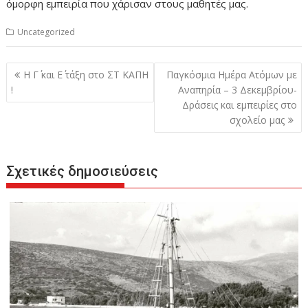
όμορφη εμπειρία που χάρισαν στους μαθητές μας.
Uncategorized
Πλοήγηση
H Γ΄ και Ε΄ τάξη στο ΣΤ ΚΑΠΗ
Παγκόσμια Ημέρα Ατόμων με
άρθρων
!
Αναπηρία – 3 Δεκεμβρίου-
Δράσεις και εμπειρίες στο
σχολείο μας
Σχετικές δημοσιεύσεις