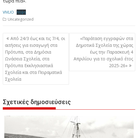
τώρα πια».
VIVLIO
Λήψη
Uncategorized
Πλοήγηση
Από 24/3 έως και τις 7/4, οι
«Παράταση εγγραφών στα
άρθρων
αιτήσεις για εισαγωγή στα
Δημοτικά Σχολεία της χώρας
Πρότυπα, στα Δημόσια
έως την Παρασκευή 4
Ωνάσεια Σχολεία, στα
Απριλίου για το σχολικό έτος
Πρότυπα Εκκλησιαστικά
2025-26»
Σχολεία και στα Πειραματικά
Σχολεία
Σχετικές δημοσιεύσεις