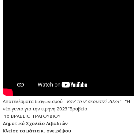
Αποτελέσματα διαγωνισμού
¨Καν’ το ν’ ακουστεί 2023″
- “Η
νέα γενιά για την ειρήνη 2023″Βραβεία
1ο ΒΡΑΒΕΙΟ ΤΡΑΓΟΥΔΙΟΥ
Δημοτικό Σχολείο Λιβαδιών
Κλείσε τα μάτια κι ονειρέψου