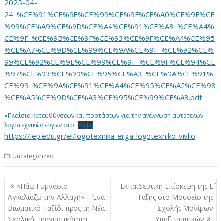
2025-04-
24_%CE%91%CE%9E%CE%99%CE%9F%CE%A0%CE%9F%CE
%99%CE%A9%CE%9D%CE%A4%CE%91%CE%A3_%CE%A4%
CE%9F_%CE%9B%CE%9F%CE%93%CE%9F%CE%A4%CE%95
%CE%A7%CE%9D%CE%99%CE%9A%CE%9F_%CE%92%CE%
99%CE%92%CE%9B%CE%99%CE%9F_%CE%9F%CE%94%CE
%97%CE%93%CE%99%CE%95%CE%A3_%CE%9A%CE%91%
CE%99_%CE%9A%CE%91%CE%A4%CE%95%CE%A5%CE%98
%CE%A5%CE%9D%CE%A3%CE%95%CE%99%CE%A3.pdf
«Πλαίσιο κατευθύνσεων και προτάσεων για την ανάγνωση αυτοτελών
λογοτεχνικών έργων στο
Λήψη
https://iep.edu.gr/el/logotexnika-erga-logotexniko-vivlio
Uncategorized
Πλοήγηση
«Πάω Γυμνάσιο –
Εκπαιδευτική Επίσκεψη της Ε΄
άρθρων
Αγκαλιάζω την Αλλαγή» – Ένα
Τάξης στο Μουσείο της
Βιωματικό Ταξίδι προς τη Νέα
Σχολής Μονίμων
Σχολική Πραγματικότητα
Υπαξιωματικών