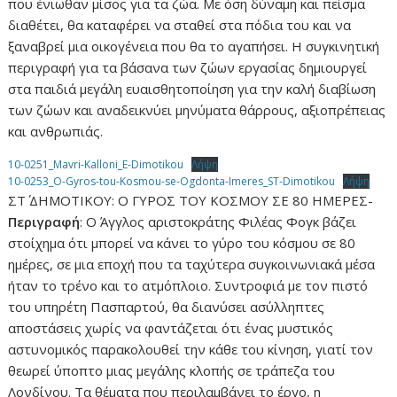
που ένιωθαν μίσος για τα ζώα. Με όση δύναμη και πείσμα
διαθέτει, θα καταφέρει να σταθεί στα πόδια του και να
ξαναβρεί μια οικογένεια που θα το αγαπήσει. Η συγκινητική
περιγραφή για τα βάσανα των ζώων εργασίας δημιουργεί
στα παιδιά μεγάλη ευαισθητοποίηση για την καλή διαβίωση
των ζώων και αναδεικνύει μηνύματα θάρρους, αξιοπρέπειας
και ανθρωπιάς.
10-0251_Mavri-Kalloni_E-Dimotikou
Λήψη
10-0253_O-Gyros-tou-Kosmou-se-Ogdonta-Imeres_ST-Dimotikou
Λήψη
ΣΤ΄ ΔΗΜΟΤΙΚΟΥ: Ο ΓΥΡΟΣ ΤΟΥ ΚΟΣΜΟΥ ΣΕ 80 ΗΜΕΡΕΣ-
Περιγραφή
: Ο Άγγλος αριστοκράτης Φιλέας Φογκ βάζει
στοίχημα ότι μπορεί να κάνει το γύρο του κόσμου σε 80
ημέρες, σε μια εποχή που τα ταχύτερα συγκοινωνιακά μέσα
ήταν το τρένο και το ατμόπλοιο. Συντροφιά με τον πιστό
του υπηρέτη Πασπαρτού, θα διανύσει ασύλληπτες
αποστάσεις χωρίς να φαντάζεται ότι ένας μυστικός
αστυνομικός παρακολουθεί την κάθε του κίνηση, γιατί τον
θεωρεί ύποπτο μιας μεγάλης κλοπής σε τράπεζα του
Λονδίνου. Τα θέματα που περιλαμβάνει το έργο, η