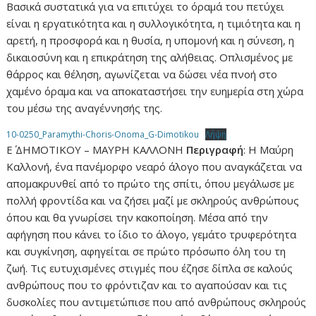
Βασικά συστατικά για να επιτύχει το όραμά του πετύχει
είναι η εργατικότητα και η συλλογικότητα, η τιμιότητα και η
αρετή, η προσφορά και η θυσία, η υπομονή και η σύνεση, η
δικαιοσύνη και η επικράτηση της αλήθειας. Οπλισμένος με
θάρρος και θέληση, αγωνίζεται να δώσει νέα πνοή στο
χαμένο όραμα και να αποκαταστήσει την ευημερία στη χώρα
του μέσω της αναγέννησής της.
10-0250_Paramythi-Choris-Onoma_G-Dimotikou
Λήψη
Ε΄ ΔΗΜΟΤΙΚΟΥ – ΜΑΥΡΗ ΚΑΛΛΟΝΗ
Περιγραφή
: Η Μαύρη
Καλλονή, ένα πανέμορφο νεαρό άλογο που αναγκάζεται να
απομακρυνθεί από το πρώτο της σπίτι, όπου μεγάλωσε με
πολλή φροντίδα και να ζήσει μαζί με σκληρούς ανθρώπους
όπου και θα γνωρίσει την κακοποίηση. Μέσα από την
αφήγηση που κάνει το ίδιο το άλογο, γεμάτο τρυφερότητα
και συγκίνηση, αφηγείται σε πρώτο πρόσωπο όλη του τη
ζωή. Τις ευτυχισμένες στιγμές που έζησε δίπλα σε καλούς
ανθρώπους που το φρόντιζαν και το αγαπούσαν και τις
δυσκολίες που αντιμετώπισε που από ανθρώπους σκληρούς