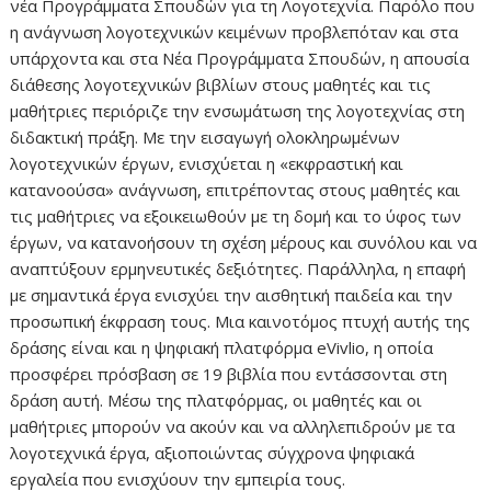
νέα Προγράμματα Σπουδών για τη Λογοτεχνία. Παρόλο που
η ανάγνωση λογοτεχνικών κειμένων προβλεπόταν και στα
υπάρχοντα και στα Νέα Προγράμματα Σπουδών, η απουσία
διάθεσης λογοτεχνικών βιβλίων στους μαθητές και τις
μαθήτριες περιόριζε την ενσωμάτωση της λογοτεχνίας στη
διδακτική πράξη. Με την εισαγωγή ολοκληρωμένων
λογοτεχνικών έργων, ενισχύεται η «εκφραστική και
κατανοούσα» ανάγνωση, επιτρέποντας στους μαθητές και
τις μαθήτριες να εξοικειωθούν με τη δομή και το ύφος των
έργων, να κατανοήσουν τη σχέση μέρους και συνόλου και να
αναπτύξουν ερμηνευτικές δεξιότητες. Παράλληλα, η επαφή
με σημαντικά έργα ενισχύει την αισθητική παιδεία και την
προσωπική έκφραση τους. Μια καινοτόμος πτυχή αυτής της
δράσης είναι και η ψηφιακή πλατφόρμα eVivlio, η οποία
προσφέρει πρόσβαση σε 19 βιβλία που εντάσσονται στη
δράση αυτή. Μέσω της πλατφόρμας, οι μαθητές και οι
μαθήτριες μπορούν να ακούν και να αλληλεπιδρούν με τα
λογοτεχνικά έργα, αξιοποιώντας σύγχρονα ψηφιακά
εργαλεία που ενισχύουν την εμπειρία τους.