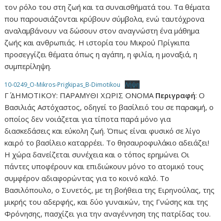
τον ρόλο του στη ζωή και τα συναισθήματά του. Τα θέματα
που παρουσιάζονται κρύβουν σύμβολα, ενώ ταυτόχρονα
αναλαμβάνουν να δώσουν στον αναγνώστη ένα μάθημα
ζωής και ανθρωπιάς. Η ιστορία του Μικρού Πρίγκιπα
προσεγγίζει θέματα όπως η αγάπη, η φιλία, η μοναξιά, η
συμπερίληψη.
10-0249_O-Mikros-Prigkipas_B-Dimotikou
Λήψη
Γ΄ ΔΗΜΟΤΙΚΟΥ: ΠΑΡΑΜΥΘΙ ΧΩΡΙΣ ΟΝΟΜΑ
Περιγραφή
: Ο
Βασιλιάς Αστόχαστος, οδηγεί το βασίλειό του σε παρακμή, ο
οποίος δεν νοιάζεται για τίποτα παρά μόνο για
διασκεδάσεις και εύκολη ζωή. Όπως είναι φυσικό σε λίγο
καιρό το βασίλειο καταρρέει. Το θησαυροφυλάκιο αδειάζει!
Η χώρα δανείζεται συνέχεια και ο τόπος ερημώνει Οι
πάντες υποφέρουν και επιδιώκουν μόνο το ατομικό τους
συμφέρον αδιαφορώντας για το κοινό καλό. Το
Βασιλόπουλο, ο Συνετός, με τη βοήθεια της Ειρηνούλας, της
μικρής του αδερφής, και δύο γυναικών, της Γνώσης και της
Φρόνησης, πασχίζει για την αναγέννηση της πατρίδας του.