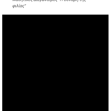
φιλίας”