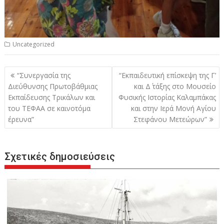
Uncategorized
Πλοήγηση
“Συνεργασία της
“Εκπαιδευτική επίσκεψη της Γ’
άρθρων
Διεύθυνσης Πρωτοβάθμιας
και Δ΄ τάξης στο Μουσείο
Εκπαίδευσης Τρικάλων και
Φυσικής Ιστορίας Καλαμπάκας
του ΤΕΦΑΑ σε καινοτόμα
και στην Ιερά Μονή Αγίου
έρευνα”
Στεφάνου Μετεώρων”
Σχετικές δημοσιεύσεις