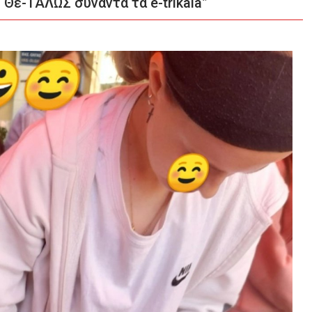
 Θε-ΤΑΛΩΣ συναντά τα e-trikala”