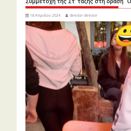
Συμμετοχή της Στ’ τάξης στη δράση “O
18 Απριλίου 2024
director director