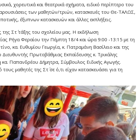
σικά, χορευτικά και θεατρικά σχήματα, ειδικό περίπτερο του
 παρουσιάσεις των μαθητών/τριών, κατασκευές του Θε-ΤΑΛΩΣ,
μποτικής, έξυπνων κατασκευών και άλλες εκπλήξεις.
 της Στ΄ τάξης του σχολείου μας. Η εκδήλωση
ας Ρήγα Φεραίου την Πέμπτη 18/4 και ώρα 9:00 -13:15 με τη
νο, κα. Ευθυμίου Γεωργία, κ. Πατραμάνη Βασίλειο και της
ο Διευθυντής Πρωτοβάθμιας Εκπαίδευσης κ. Τρικάλης
η κα. Παπανδρέου Δήμητρα, Σύμβουλος Ειδικής Αγωγής.
τους μαθητές της Στ΄ σε ό,τι είχαν κατασκευάσει για τη