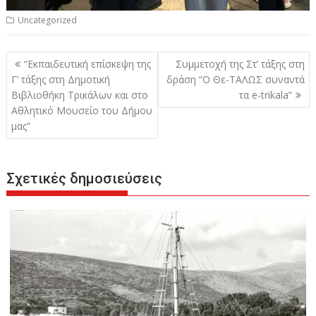
Uncategorized
Πλοήγηση
“Εκπαιδευτική επίσκεψη της
Συμμετοχή της Στ’ τάξης στη
άρθρων
Γ’ τάξης στη Δημοτική
δράση “O Θε-ΤΑΛΩΣ συναντά
Βιβλιοθήκη Τρικάλων και στο
τα e-trikala”
Αθλητικό Μουσείο του Δήμου
μας”
Σχετικές δημοσιεύσεις