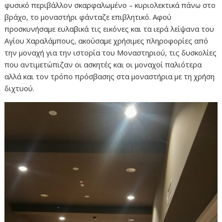
φυσικό περιβάλλον σκαρφαλωμένο – κυριολεκτικά πάνω στο
βράχο, το μοναστήρι φάνταζε επιβλητικό. Αφού
προσκυνήσαμε ευλαβικά τις εικόνες και τα ιερά λείψανα του
Αγίου Χαραλάμπους, ακούσαμε χρήσιμες πληροφορίες από
την μοναχή για την ιστορία του Μοναστηριού, τις δυσκολίες
που αντιμετώπιζαν οι ασκητές και οι μοναχοί παλιότερα
αλλά και τον τρόπο πρόσβασης στα μοναστήρια με τη χρήση
διχτυού.