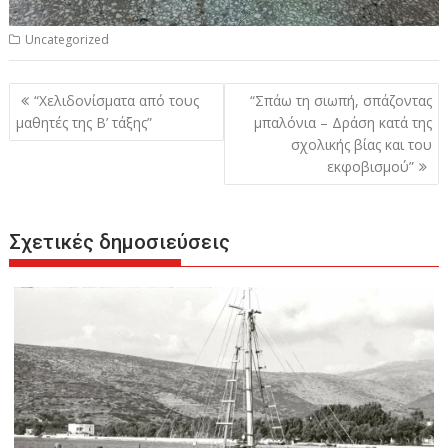
Uncategorized
Πλοήγηση
“Χελιδονίσματα από τους
“Σπάω τη σιωπή, σπάζοντας
άρθρων
μαθητές της Β’ τάξης”
μπαλόνια – Δράση κατά της
σχολικής βίας και του
εκφοβισμού”
Σχετικές δημοσιεύσεις