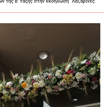
ν της Β’ τάξης στην εκδήλωση “Λαζαρίνες